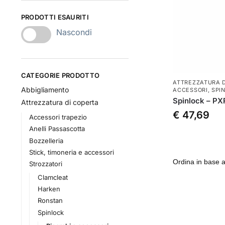
PRODOTTI ESAURITI
Nascondi
CATEGORIE PRODOTTO
ATTREZZATURA D
Abbigliamento
ACCESSORI
,
SPI
Spinlock – PX
Attrezzatura di coperta
€
47,69
Accessori trapezio
Anelli Passascotta
Bozzelleria
Stick, timoneria e accessori
Strozzatori
Clamcleat
Harken
Ronstan
Spinlock