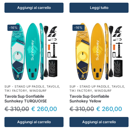
Aggiungi al carrello
Leggi tutto
-16%
-16%
SUP - STAND UP PADDLE
,
TAVOLE
,
SUP - STAND UP PADDLE
,
TAVOLE
,
TIKI FACTORY
,
WINDSURF
TIKI FACTORY
,
WINDSURF
Tavola Sup Gonfiabile
Tavola Sup Gonfiabile
Sunhokey TURQUOISE
Sunhokey Yellow
€
310,00
€
260,00
€
310,00
€
260,00
Aggiungi al carrello
Aggiungi al carrello