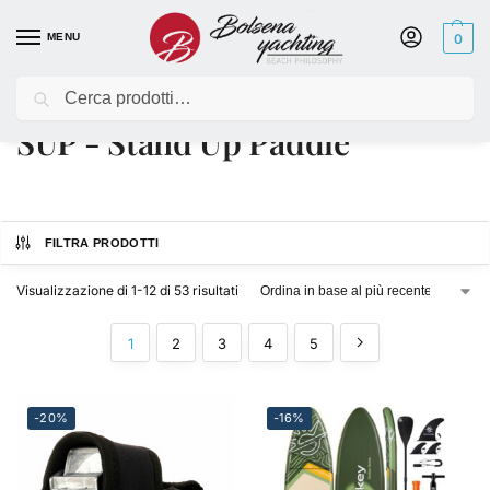
MENU
0
Cerca
Home
SUP - Stand Up Paddle
/
SUP - Stand Up Paddle
FILTRA PRODOTTI
Visualizzazione di 1-12 di 53 risultati
1
2
3
4
5
-20%
-16%