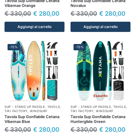
Tavola Sup Gonfiabile Cetana
Tavola Sup Gonfiabile Cetana
Vibemax Orange
Novalux
€
330,00
€
280,00
€
330,00
€
280,00
Aggiungi al carrello
Aggiungi al carrello
-15%
-15%
Esaurito
SUP - STAND UP PADDLE
,
TAVOLE
,
SUP - STAND UP PADDLE
,
TAVOLE
,
TIKI FACTORY
,
WINDSURF
TIKI FACTORY
,
WINDSURF
Tavola Sup Gonfiabile Cetana
Tavola Sup Gonfiabile Cetana
Vibemax Blue
Hunterglide Green
€
330,00
€
280,00
€
330,00
€
280,00