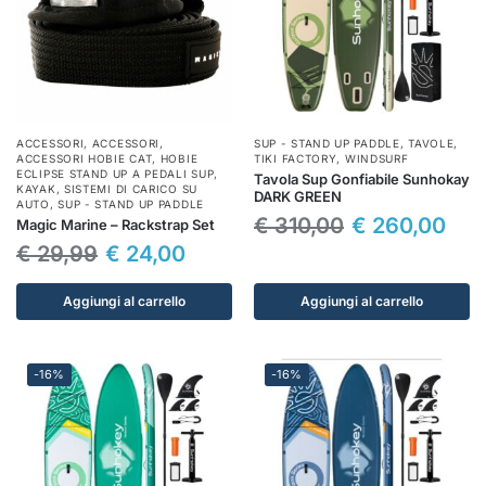
ACCESSORI
,
ACCESSORI
,
SUP - STAND UP PADDLE
,
TAVOLE
,
ACCESSORI HOBIE CAT
,
HOBIE
TIKI FACTORY
,
WINDSURF
ECLIPSE STAND UP A PEDALI SUP
,
Tavola Sup Gonfiabile Sunhokay
KAYAK
,
SISTEMI DI CARICO SU
DARK GREEN
AUTO
,
SUP - STAND UP PADDLE
€
310,00
€
260,00
Magic Marine – Rackstrap Set
€
29,99
€
24,00
Aggiungi al carrello
Aggiungi al carrello
-16%
-16%