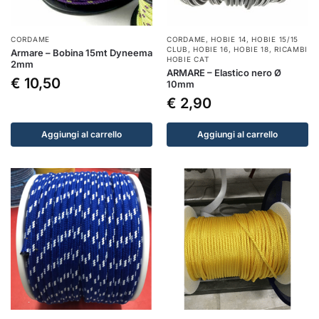
CORDAME
CORDAME
,
HOBIE 14
,
HOBIE 15/15
CLUB
,
HOBIE 16
,
HOBIE 18
,
RICAMBI
Armare – Bobina 15mt Dyneema
HOBIE CAT
2mm
ARMARE – Elastico nero Ø
€
10,50
10mm
€
2,90
Aggiungi al carrello
Aggiungi al carrello