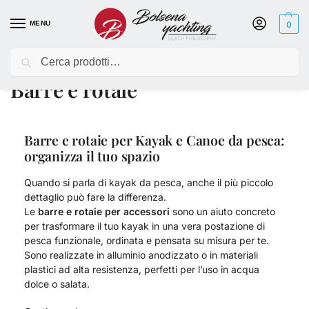
MENU
0
Cerca
Home
Kayak
Accessori kayak
Barre e rotaie
/
/
/
Barre e rotaie
Barre e rotaie per Kayak e Canoe da pesca:
organizza il tuo spazio
Quando si parla di kayak da pesca, anche il più piccolo
dettaglio può fare la differenza.
Le
barre e rotaie per accessori
sono un aiuto concreto
per trasformare il tuo kayak in una vera postazione di
pesca funzionale, ordinata e pensata su misura per te.
Sono realizzate in alluminio anodizzato o in materiali
plastici ad alta resistenza, perfetti per l’uso in acqua
dolce o salata.