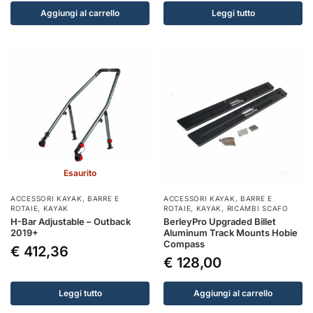
Aggiungi al carrello
Leggi tutto
Esaurito
ACCESSORI KAYAK
,
BARRE E
ACCESSORI KAYAK
,
BARRE E
ROTAIE
,
KAYAK
ROTAIE
,
KAYAK
,
RICAMBI SCAFO
H-Bar Adjustable – Outback
BerleyPro Upgraded Billet
2019+
Aluminum Track Mounts Hobie
Compass
€
412,36
€
128,00
Leggi tutto
Aggiungi al carrello