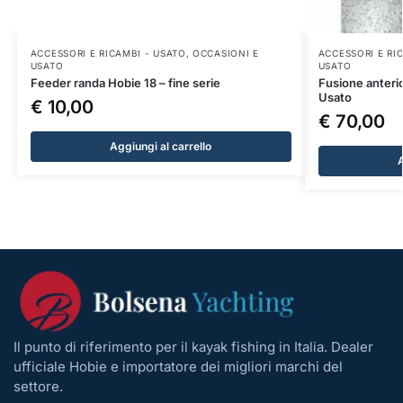
ACCESSORI E RICAMBI - USATO
,
OCCASIONI E
ACCESSORI E RI
USATO
USATO
Feeder randa Hobie 18 – fine serie
Fusione anteri
Usato
€
10,00
€
70,00
Aggiungi al carrello
A
Il punto di riferimento per il kayak fishing in Italia. Dealer
ufficiale Hobie e importatore dei migliori marchi del
settore.