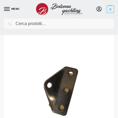
MENU
0
Cerca
Home
Occasioni e usato
Accessori e ricambi - usato
Attacco briglia Hobie 18 – fine serie
/
/
/