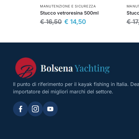
MANUTENZIONE E SICUREZZA
MANUT
Stucco vetroresina 500ml
Stucc
€
16,50
€
14,50
€
17
Il punto di riferimento per il kayak fishing in Italia. De
importatore dei migliori marchi del settore.