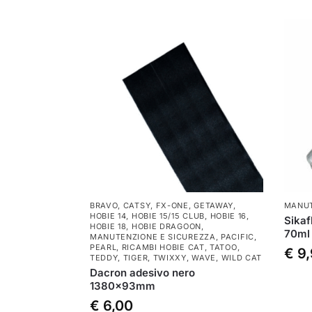
BRAVO
,
CATSY
,
FX-ONE
,
GETAWAY
,
MANUT
HOBIE 14
,
HOBIE 15/15 CLUB
,
HOBIE 16
,
Sikaf
HOBIE 18
,
HOBIE DRAGOON
,
70ml
MANUTENZIONE E SICUREZZA
,
PACIFIC
,
PEARL
,
RICAMBI HOBIE CAT
,
TATOO
,
€
9,
TEDDY
,
TIGER
,
TWIXXY
,
WAVE
,
WILD CAT
Dacron adesivo nero
1380x93mm
€
6,00