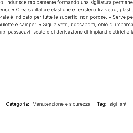
’uso. Indurisce rapidamente formando una sigillatura permane
rici. • Crea sigillature elastiche e resistenti tra vetro, plast
le è indicato per tutte le superfici non porose. • Serve per s
roulotte e camper. • Sigilla vetri, boccaporti, oblò di imbarc
tubi passacavi, scatole di derivazione di impianti elettrici 
Categoria:
Manutenzione e sicurezza
Tag:
sigillanti