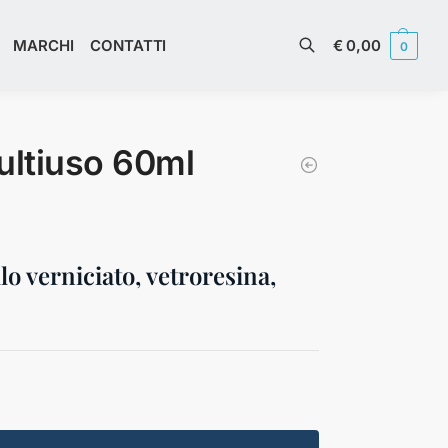
€
0,00
MARCHI
CONTATTI
0
Cerca
ultiuso 60ml
llo verniciato, vetroresina,