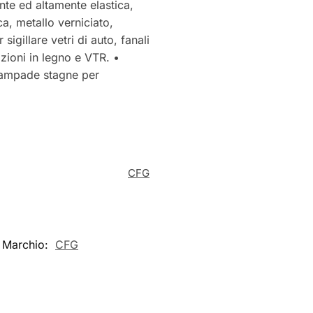
nte ed altamente elastica,
ica, metallo verniciato,
igillare vetri di auto, fanali
azioni in legno e VTR. •
e lampade stagne per
CFG
Marchio:
CFG