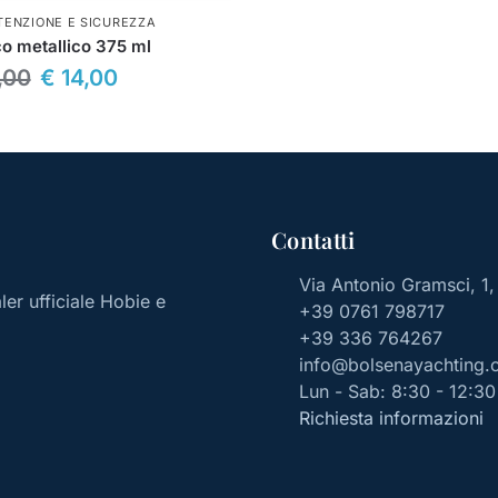
ENZIONE E SICUREZZA
o metallico 375 ml
,00
€
14,00
Contatti
Via Antonio Gramsci, 1
aler ufficiale Hobie e
+39 0761 798717
+39 336 764267
info@bolsenayachting.
Lun - Sab: 8:30 - 12:30 
Richiesta informazioni