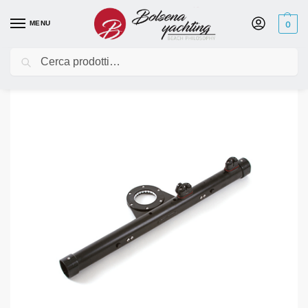
MENU
0
Cerca
Home
Kayak
Ricambi Hobie Kayak
Ricambi Island
XBAR AI V2 – FWD 2011-2014
/
/
/
/