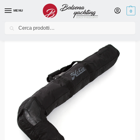
MENU
0
Cerca
Home
Kayak
Ricambi Hobie Kayak
Ricambi Island
AKA V2 Carry Bag
/
/
/
/