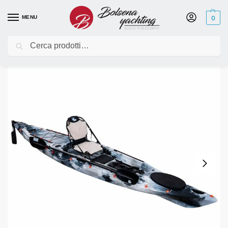
MENU
0
Cerca
Home
Kayak
Galaxy Kayaks
Galaxy Kayaks Alboran FX3 – Kayak e Canoe da Pesca a Pedali
/
/
/