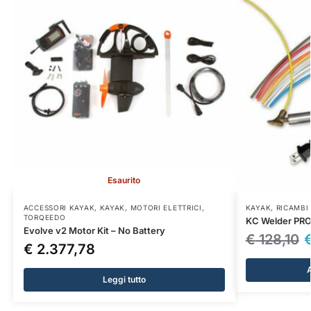
Esaurito
ACCESSORI KAYAK
,
KAYAK
,
MOTORI ELETTRICI
,
KAYAK
,
RICAMBI
TORQEEDO
KC Welder PR
Evolve v2 Motor Kit – No Battery
€
128,10
€
2.377,78
A
Leggi tutto