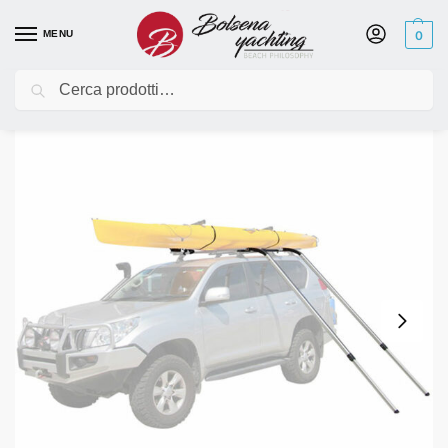
MENU
0
Cerca
Home
Hobie Eclipse Stand Up a Pedali Sup
Accessori
Rhino-Rack Nautic kayak Lifter
/
/
/