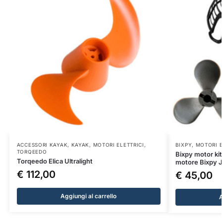
ACCESSORI KAYAK
,
KAYAK
,
MOTORI ELETTRICI
,
BIXPY
,
MOTORI E
TORQEEDO
Bixpy motor ki
Torqeedo Elica Ultralight
motore Bixpy 
€
112,00
€
45,00
Aggiungi al carrello
A