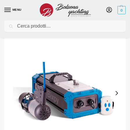
MENU
0
Cerca
Home
Elettronica
Motori elettrici
Bixpy
Motore Bixpy K-1 Angler Pro con Batteria PP-768Wh
/
/
/
/