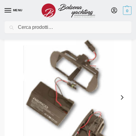
MENU
0
Cerca
Home
Elettronica
Cablaggio
Hobie 12V Battery Holder
/
/
/