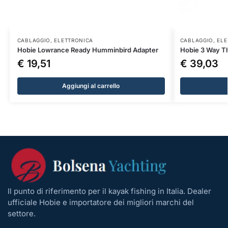
CABLAGGIO
,
ELETTRONICA
CABLAGGIO
,
ELE
Hobie Lowrance Ready Humminbird Adapter
Hobie 3 Way Th
€
19,51
€
39,03
Aggiungi al carrello
Il punto di riferimento per il kayak fishing in Italia. Dealer
ufficiale Hobie e importatore dei migliori marchi del
settore.