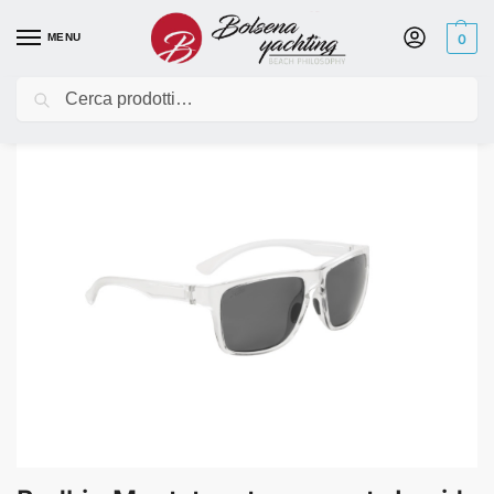
MENU
0
Cerca
Home
Abbigliamento
Occhiali
Bodhi – Montatura trasparente Lucida / Lenti polarizzate grigie
/
/
/